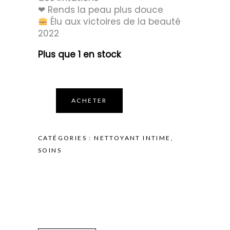
❤︎ Rends la peau plus douce
Élu aux victoires de la beauté
2022
Plus que 1 en stock
ACHETER
CATÉGORIES :
NETTOYANT INTIME
,
SOINS