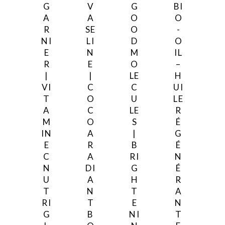
G
V
G
BI
o
A
A
O
O
R
SE
O
-
m
NI
LI
D
O
o
E
N
M
IL
R
E
O
–
|
|
LE
H
VI
C
C
UI
T
O
U
LE
A
C
LE
R
M
O
S
É
IN
A
|
G
E
R
B
É
C
A
RI
N
N
DI
G
É
U
A
H
R
T
N
T
A
RI
T
E
N
G
B
NI
T