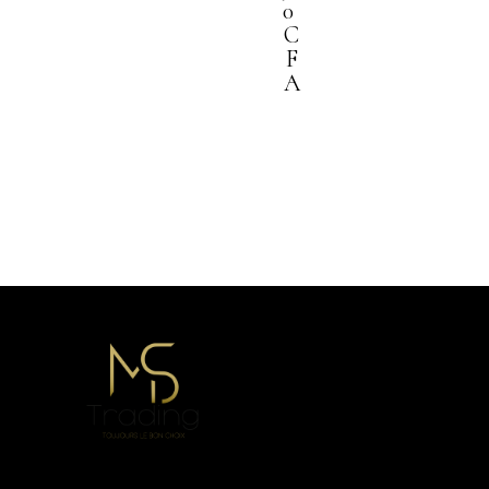
:
S
0
1
T
C
7
F
0
:
A
0
1
0
4
0
C
0
F
0
A
.
C
F
A
.