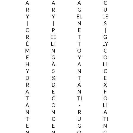
A
A
A
C
R
R
G
U
Y
Y
EL
LE
|
|
N
S
C
P
E
|
R
EE
T
G
È
LI
T
LY
M
N
O
C
E
G
Y
O
H
À
A
LI
Y
5
N
C
D
%
T
E
R
D
A
X
A
E
N
F
T
C
TI
O
A
O
-
LI
N
N
R
A
T
C
U
TI
E
E
G
N
N
N
O
G