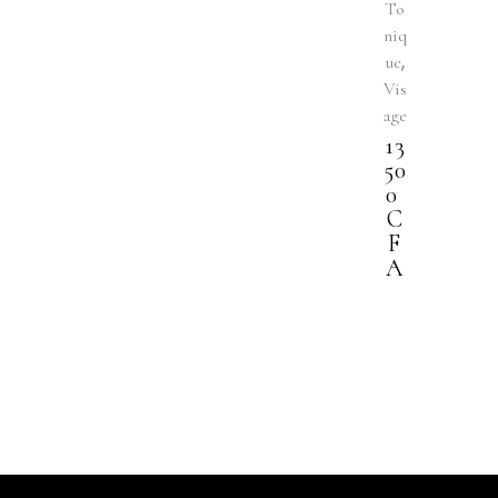
To
niq
,
ue
Vis
age
13
50
0
C
F
A