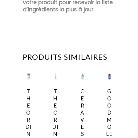
votre produit pour recevoir la liste
d’ingrédients la plus à jour.
PRODUITS SIMILAIRES
T
T
C
G
H
H
E
O
E
E
R
O
O
O
A
D
R
R
V
M
DI
DI
E
O
N
N
S
LE