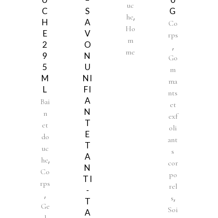
uc
C
S
G
,
he
H
A
Co
Ho
E
V
rps
m
2
O
,
me
9
N
Go
5
U
m
M
NI
ma
L
FI
nts
A
Bai
et
N
n
exf
T
et
oli
E
do
ant
T
uc
s
A
,
he
cor
N
Co
po
TI
rps
rel
-
,
,
s
T
Ge
Soi
A
l