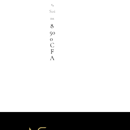
,
s
Soi
ns
8
50
0
C
F
A