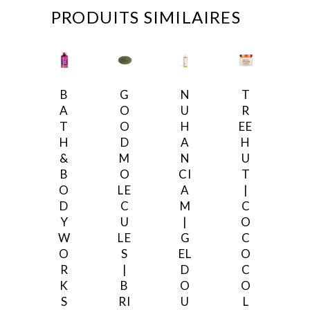
PRODUITS SIMILAIRES
B
G
N
T
A
O
U
R
T
O
H
EE
H
D
A
H
&
M
N
U
B
O
CI
T
O
LE
A
|
D
C
M
C
Y
U
|
O
W
LE
G
C
O
S
EL
O
R
|
D
C
K
B
O
O
S
RI
U
L