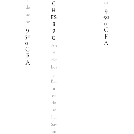
ns
C
do
9
H
uc
50
ES
he
0
8
9
C
9
50
F
G
0
A
An
C
ti
F
tâc
A
hes
,
Bai
n
et
do
uc
,
he
Sav
on