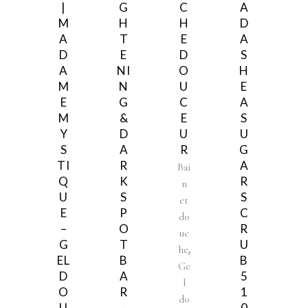
|
G
C
A
M
H
H
D
A
T
E
A
D
E
D
S
A
NI
O
H
M
N
U
E
E
G
C
A
M
&
E
S
Y
D
U
U
S
A
R
G
TI
R
A
Bai
Q
K
R
n
U
S
S
et
E
P
C
do
–
O
R
uc
G
T
U
,
he
EL
B
B
Ge
D
A
5
l
O
R
1
do
U
–
0