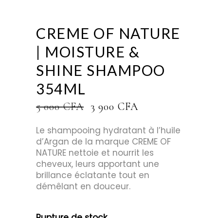
CREME OF NATURE
| MOISTURE &
SHINE SHAMPOO
354ML
LE
LE
5 000
CFA
3 900
CFA
PRIX
PRIX
INITIAL
ACTUEL
Le shampooing hydratant à l’huile
ÉTAIT :
EST :
d’Argan de la marque CREME OF
5
3
NATURE nettoie et nourrit les
000 CFA.
900 CFA.
cheveux, leurs apportant une
brillance éclatante tout en
démêlant en douceur.
Rupture de stock