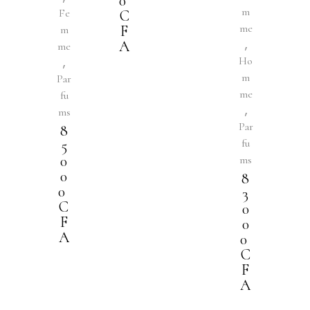
0
m
Fe
C
me
F
m
,
A
me
,
Ho
m
Par
me
fu
,
ms
Par
8
fu
5
0
ms
0
8
0
3
C
0
F
0
A
0
C
F
A