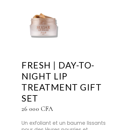
FRESH | DAY-TO-
NIGHT LIP
TREATMENT GIFT
SET
26 000
CFA
Un exfoliant et un baume lissants
pour des lèvres nourries et