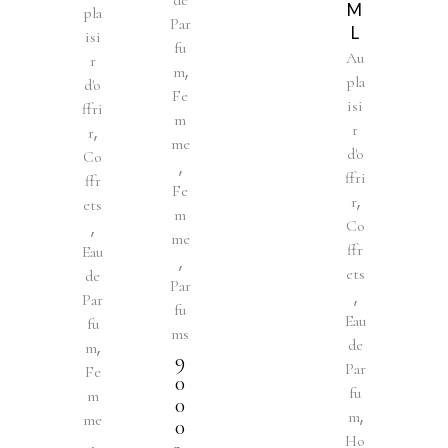
M
pla
Par
L
isi
fu
Au
r
,
m
pla
d'o
Fe
isi
ffri
m
,
r
r
me
d'o
Co
,
ffri
ffr
Fe
,
r
ets
m
,
Co
me
ffr
Eau
,
ets
de
Par
,
Par
fu
Eau
fu
ms
,
de
m
9
Par
Fe
0
fu
m
0
,
m
me
0
,
Ho