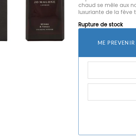
chaud se mêle aux no
luxuriante de la fève 
mes et rasoirs
Protection Solaire
Rupture de stock
es
ME PREVENIR