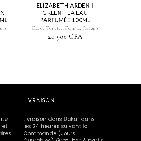
|
ELIZABETH ARDEN |
UX
GREEN TEA EAU
0ML
PARFUMÉE 100ML
,
,
ums
Eau de Toilette
Femme
Parfums
20 900
CFA
LIVRAISON
nte
Livraison dans Dakar dans
 et
les 24 heures suivant la
aires
Commande (Jours
Ouvrables). Gratuite* à partir