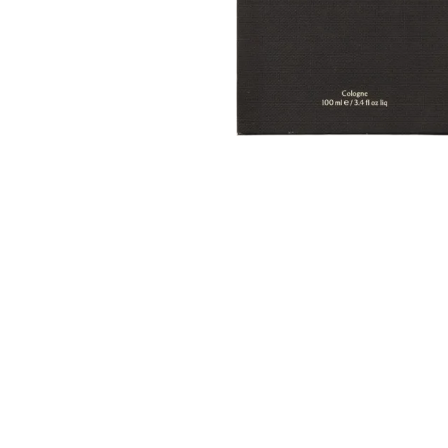
Nettoyants
Ongles
Crè
Mains
Cir
Pieds