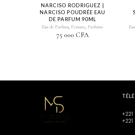
NARCISO RODRIGUEZ |
NARCISO POUDRÉE EAU
DE PARFUM 90ML
,
,
Eau de Parfum
Femme
Parfums
Eau
75 000
CFA
TÉL
+221
+221 