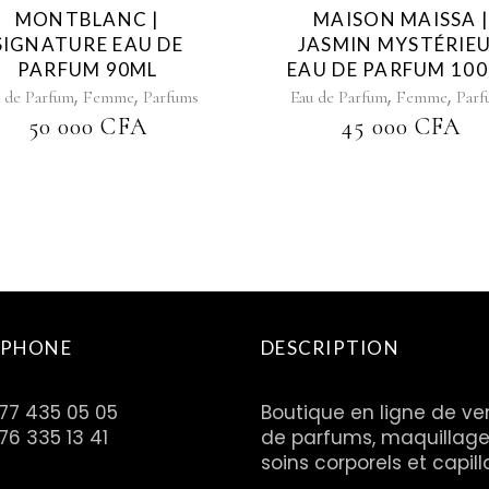
MONTBLANC |
MAISON MAISSA 
SIGNATURE EAU DE
JASMIN MYSTÉRIE
PARFUM 90ML
EAU DE PARFUM 10
,
,
,
,
 de Parfum
Femme
Parfums
Eau de Parfum
Femme
Parf
50 000
CFA
45 000
CFA
ÉPHONE
DESCRIPTION
 77 435 05 05
Boutique en ligne de ve
76 335 13 41
de parfums, maquillage
soins corporels et capill