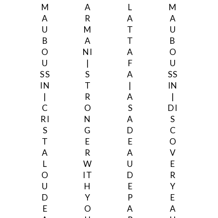
M
A
L
M
A
R
A
A
U
M
T
U
B
A
T
B
O
NI
A
O
U
|
F
U
SS
S
A
SS
IN
T
|
IN
|
R
A
|
C
O
S
DI
RI
N
A
S
S
G
D
C
T
E
E
O
A
R
A
V
L
W
U
E
O
IT
D
R
U
H
E
Y
D
Y
P
E
E
O
A
A