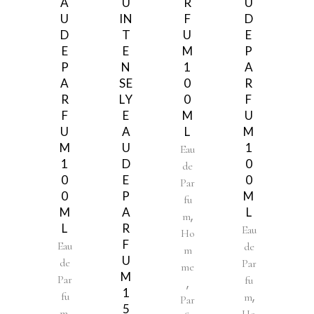
A
U
R
U
U
IN
F
D
D
T
U
E
E
E
M
P
P
N
1
A
A
SE
0
R
R
LY
0
F
F
E
M
U
U
A
L
M
M
U
1
Eau
1
D
0
de
0
E
0
Par
0
P
M
fu
M
A
L
,
m
L
R
Eau
Ho
F
Eau
de
m
U
de
Par
me
M
Par
fu
,
1
,
fu
m
Par
5
,
m
Ho