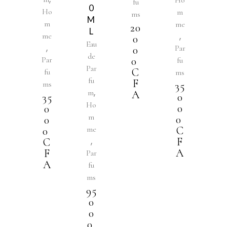
fu
0
Ho
m
ms
M
m
me
20
L
,
me
0
Eau
,
Par
0
de
Par
0
fu
Par
C
fu
ms
fu
F
ms
35
,
m
A
0
35
Ho
0
0
m
0
0
me
C
0
,
F
C
A
F
Par
A
fu
ms
95
0
0
0