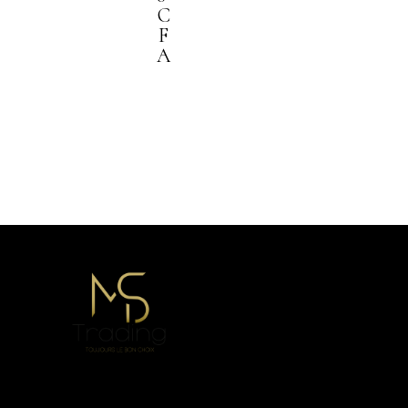
C
F
A