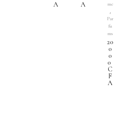
A
A
me
,
Par
fu
ms
20
0
0
0
C
F
A