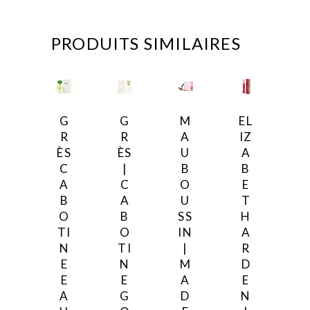
PRODUITS SIMILAIRES
G
G
M
EL
R
R
A
IZ
ÈS
ÈS
U
A
C
|
B
B
A
C
O
E
B
A
U
T
O
B
SS
H
TI
O
IN
A
N
TI
|
R
E
N
M
D
E
E
A
E
A
G
D
N