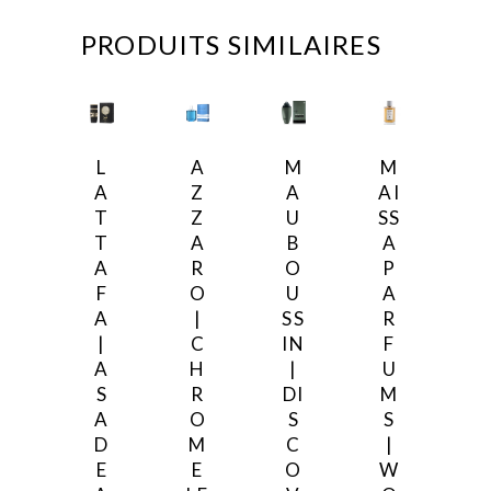
PRODUITS SIMILAIRES
L
A
M
M
A
Z
A
AI
T
Z
U
SS
T
A
B
A
A
R
O
P
F
O
U
A
A
|
SS
R
|
C
IN
F
A
H
|
U
S
R
DI
M
A
O
S
S
D
M
C
|
E
E
O
W