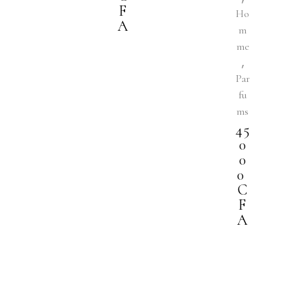
F
Ho
A
m
me
,
Par
fu
ms
45
0
0
0
C
F
A