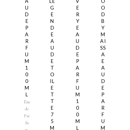
A
LE
V
O
U
G
E
O
D
E
R
D
E
N
Y
B
P
D
E
Y
A
E
A
M
R
A
U
AI
F
U
D
SS
U
D
E
A
M
E
P
E
1
T
A
A
0
O
R
U
0
IL
F
D
M
E
U
E
L
T
M
P
T
1
A
Eau
E
0
R
de
7
0
F
Par
5
M
U
fu
M
L
M
,
m