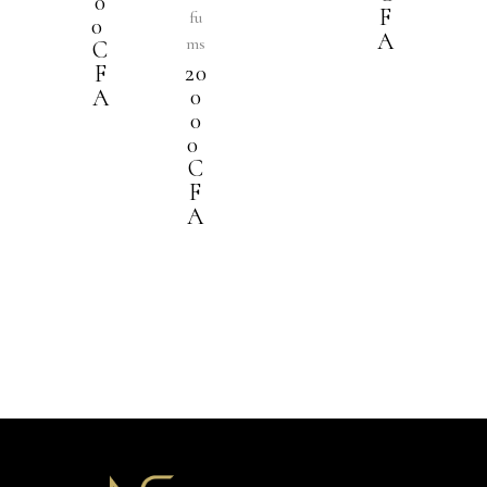
0
F
fu
0
A
ms
C
20
F
0
A
0
0
C
F
A