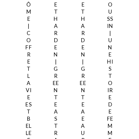
Ô
E
E
O
M
T
T
U
E
H
H
SS
|
A
A
IN
C
R
R
|
O
D
D
U
FF
E
E
N
R
N
N
E
E
|
|
HI
T
G
G
S
L
R
R
T
A
EE
EE
O
VI
N
N
IR
E
T
T
E
ES
E
E
D
T
A
A
E
B
S
E
FE
EL
T
A
M
LE
R
U
M