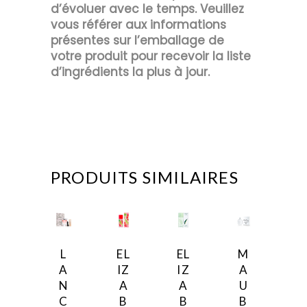
d’évoluer avec le temps. Veuillez
vous référer aux informations
présentes sur l’emballage de
votre produit pour recevoir la liste
d’ingrédients la plus à jour.
PRODUITS SIMILAIRES
L
EL
EL
M
A
IZ
IZ
A
N
A
A
U
C
B
B
B