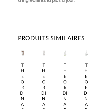
d’ingrédients la plus à jour.
PRODUITS SIMILAIRES
C
C
C
e
e
e
T
T
T
T
p
p
p
H
H
H
H
r
r
r
E
E
E
E
o
o
o
O
O
O
O
d
d
d
R
R
R
R
u
u
u
DI
DI
DI
DI
i
i
i
N
N
N
N
t
t
t
A
A
A
A
a
a
a