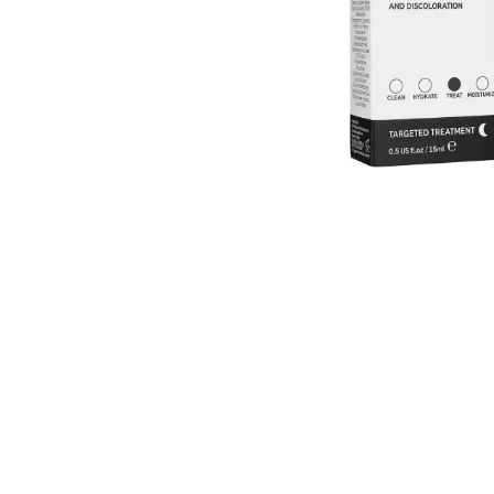
Nettoyants
Ongles
Crè
Mains
Cir
Pieds