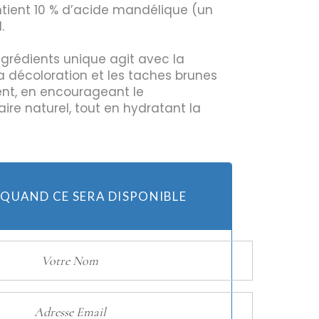
ntient 10 % d’acide mandélique (un
.
Huiles
ngrédients unique agit avec la
la décoloration et les taches brunes
Bougies
ent, en encourageant le
ire naturel, tout en hydratant la
 QUAND CE SERA DISPONIBLE