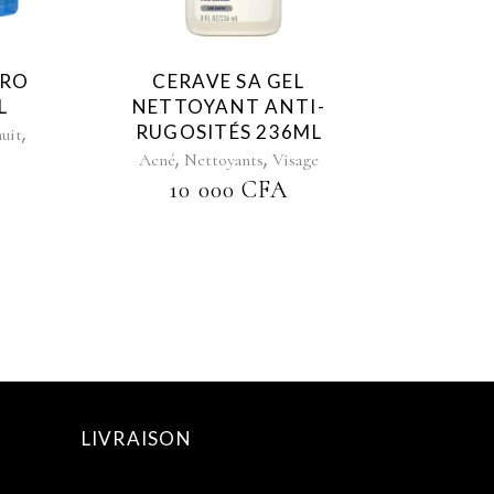
DRO
CERAVE SA GEL
L
NETTOYANT ANTI-
,
RUGOSITÉS 236ML
uit
,
,
Acné
Nettoyants
Visage
10 000
CFA
LIVRAISON