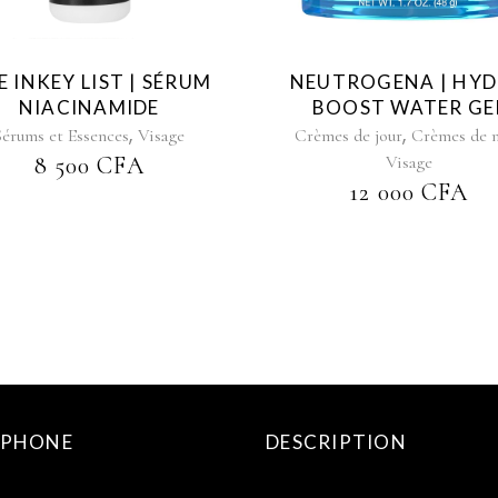
E INKEY LIST | SÉRUM
NEUTROGENA | HY
NIACINAMIDE
BOOST WATER GE
,
,
Sérums et Essences
Visage
Crèmes de jour
Crèmes de n
8 500
CFA
Visage
12 000
CFA
ÉPHONE
DESCRIPTION