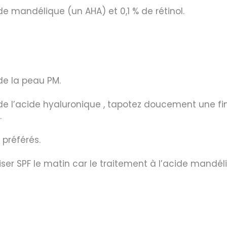
de mandélique (un AHA) et 0,1 % de rétinol.
 de la peau PM.
de l’acide hyaluronique , tapotez doucement une fi
.
 préférés.
liser SPF le matin car le traitement à l’acide mandé