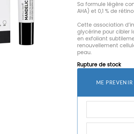
Sa formule légère co
AHA) et 0,1 % de rétinol
mes et rasoirs
Protection Solaire
Cette association d’i
es
glycérine pour cibler 
en exfoliant subtilem
renouvellement cellula
peau.
Rupture de stock
ME PREVENIR