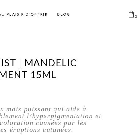
AU PLAISIR D’OFFRIR
BLOG
0
Aucun produit dans le
panier
Femme
Pinceaux
Déodorants Spray
LIST | MANDELIC
Homme
Pinceaux Individuels
Déodorant Roll on et Stick
TMENT 15ML
Enfant
Ki pinceaux
Eponges
Pinces à épiler
Miroirs
x mais puissant qui aide à
Disque coton
blement l’hyperpigmentation et
coloration causées par les
Taille Crayon
les éruptions cutanées.
Trousse