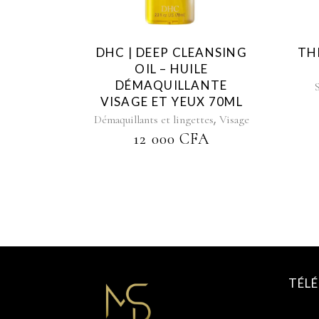
DHC | DEEP CLEANSING
TH
OIL – HUILE
DÉMAQUILLANTE
VISAGE ET YEUX 70ML
,
Démaquillants et lingettes
Visage
12 000
CFA
TÉL