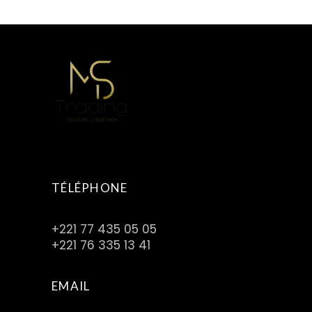
d
d
d
u
u
u
i
i
i
t
t
t
TÉLÉPHONE
+221 77 435 05 05
+221 76 335 13 41
EMAIL