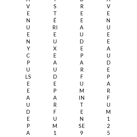
V
S
R
V
E
T
E
E
N
É
E
N
U
RI
A
U
E
E
U
E
N
U
D
E
Y
X
E
A
C
E
P
U
P
A
A
D
U
U
R
E
LS
D
F
P
E
E
U
A
E
P
M
R
A
A
IN
F
U
R
T
U
D
F
E
M
E
U
N
1
P
M
SE
2
A
1
9
5