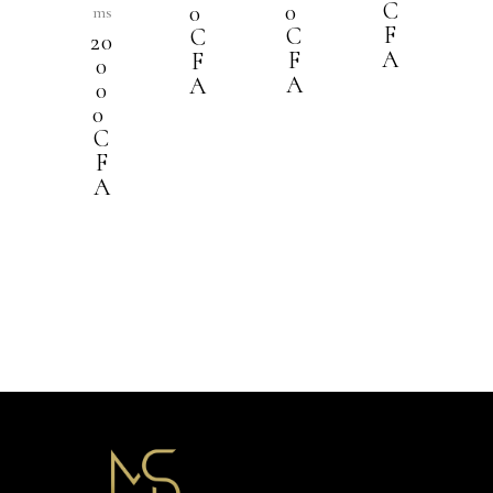
C
0
0
ms
F
C
C
20
A
F
F
0
A
A
0
0
C
F
A