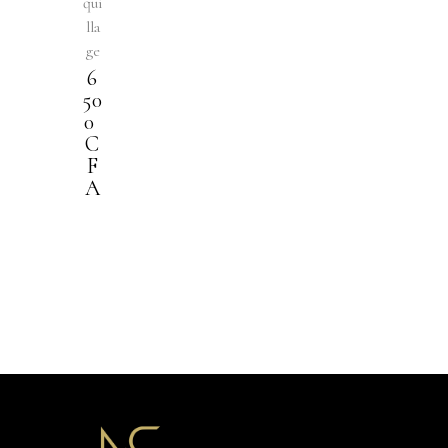
qui
lla
ge
6
50
0
C
F
A