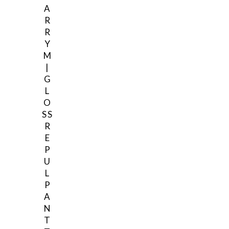
A
R
R
Y
M
|
G
L
O
SS
R
E
P
U
L
P
A
N
T