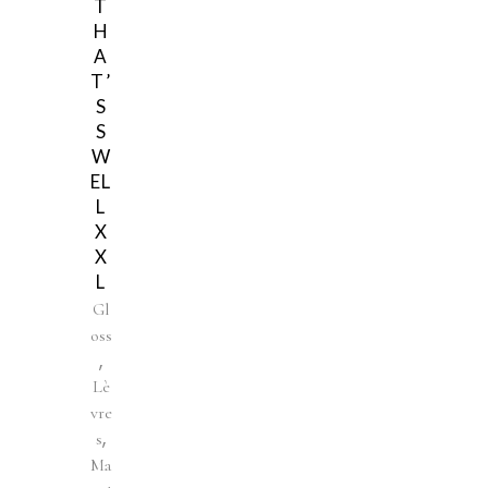
T
H
A
T’
S
S
W
EL
L
X
X
L
Gl
oss
,
Lè
vre
,
s
Ma