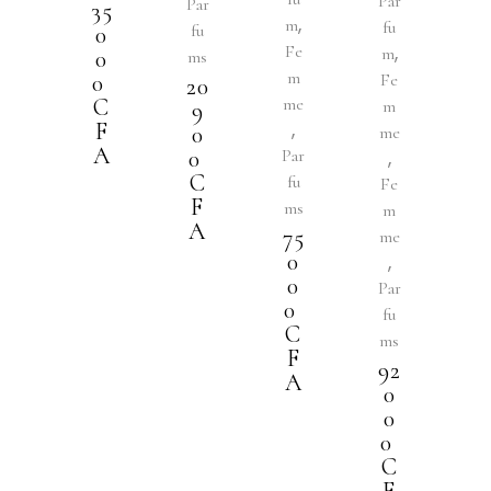
Par
Par
35
,
m
fu
fu
0
,
Fe
m
0
ms
m
0
Fe
20
C
me
m
9
,
F
0
me
A
0
Par
,
C
fu
Fe
F
ms
m
A
75
me
0
,
0
Par
0
fu
C
ms
F
92
A
0
0
0
C