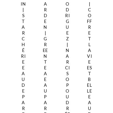
IN
A
O
|
|
R
D
C
S
D
RI
O
T
E
G
FF
A
N
U
R
R
|
E
E
C
G
Z
T
H
R
|
L
É
EE
N
A
RI
N
A
VI
E
T
R
E
E
E
CI
ES
A
A
S
T
U
E
O
B
D
A
P
EL
E
U
O
LE
P
P
U
E
A
A
D
A
R
R
R
U