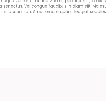
que vel tortor donec. Sed sit porttitor nisi, in aliqu
 senectus. Vel congue faucibus in diam elit. Male
s in accumsan. Amet ornare quam feugiat sodales. S