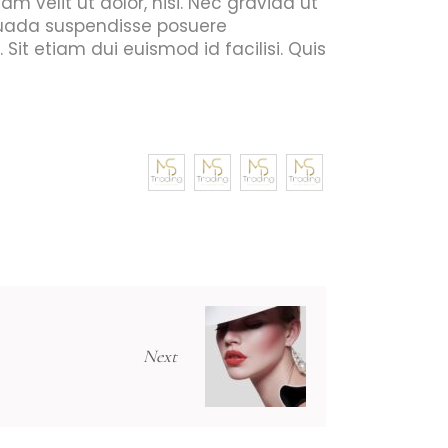
am velit ut dolor, nisi. Nec gravida ut
suada suspendisse posuere
it etiam dui euismod id facilisi. Quis
Next