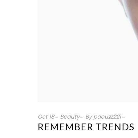
Nettoyants
Ongles
Crè
Mains
Cir
Pieds
Oct
18
Beauty
By
paouzz221
REMEMBER TRENDS