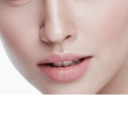
mes et rasoirs
Protection Solaire
es