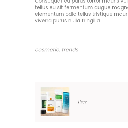
Consequat eu purus tortor mauris vel ne
tellus eu sit fermentum augue magna
elementum odio tellus tristique mauri
viverra purus nulla fringilla.
cosmetic
,
trends
Prev