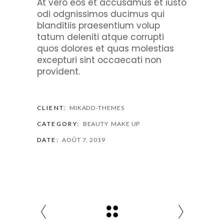
At vero eos et accusamus et iusto
odi odgnissimos ducimus qui
blanditiis praesentium volup
tatum deleniti atque corrupti
quos dolores et quas molestias
excepturi sint occaecati non
provident.
CLIENT:
MIKADO-THEMES
CATEGORY:
BEAUTY
MAKE UP
DATE:
AOÛT 7, 2019