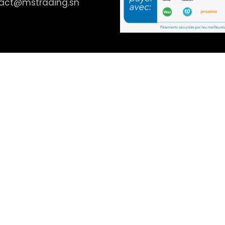
act@mstrading.sn
mes et rasoirs
Protection Solaire
es