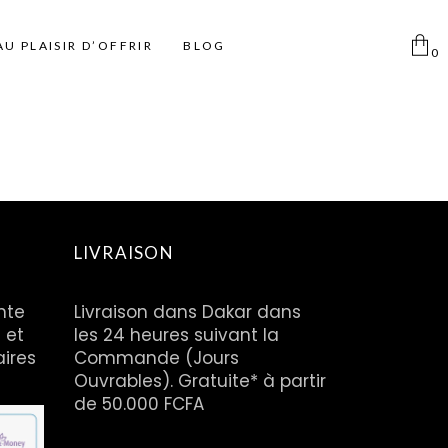
AU PLAISIR D’OFFRIR
BLOG
0
Aucun produit dans le
panier
Femme
Pinceaux
Déodorants Spray
Homme
Pinceaux Individuels
Déodorant Roll on et Stick
Enfant
Ki pinceaux
LIVRAISON
Eponges
Pinces à épiler
nte
Livraison dans Dakar dans
 et
les 24 heures suivant la
Miroirs
aires
Commande (Jours
Disque coton
Ouvrables). Gratuite* à partir
Taille Crayon
de 50.000 FCFA
Trousse