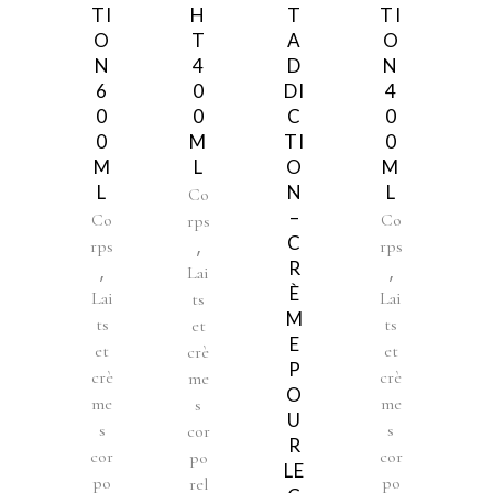
TI
H
T
TI
O
T
A
O
N
4
D
N
6
0
DI
4
0
0
C
0
0
M
TI
0
M
L
O
M
L
N
L
Co
–
Co
Co
rps
C
,
rps
rps
R
,
,
Lai
È
Lai
Lai
ts
M
ts
ts
et
E
et
et
crè
P
crè
crè
me
O
me
me
s
U
s
s
cor
R
cor
cor
po
LE
po
po
rel