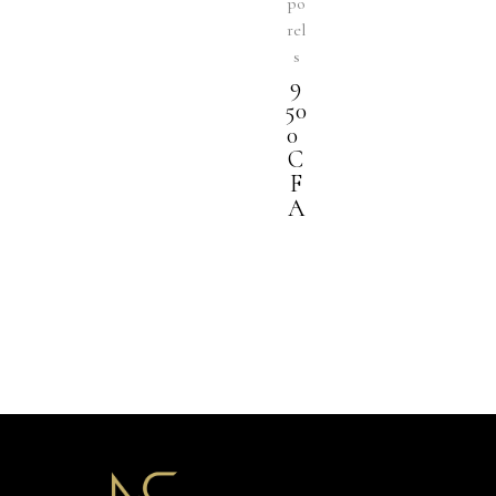
po
rel
s
9
50
0
C
F
A