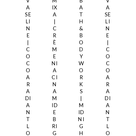
V
M
B
V
A
IX
A
A
SE
A
T
SE
LI
|
H
LI
N
C
&
N
E
R
B
E
|
È
O
|
C
M
D
C
O
E
Y
O
C
NI
W
C
O
A
O
O
A
CI
R
A
R
N
K
R
A
A
S
A
DI
M
|
DI
A
ID
M
A
N
E
ID
N
T
B
NI
T
L
RI
G
L
O
G
H
O