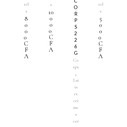
C
rel
rel
s
O
s
s
10
R
0
8
5
P
0
0
0
S
0
0
0
2
C
0
0
2
F
C
C
6
A
F
F
G
A
A
Co
rps
,
Lai
ts
et
crè
me
s
cor