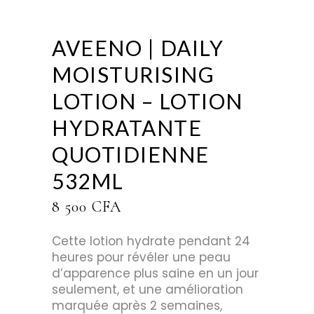
AVEENO | DAILY
MOISTURISING
LOTION – LOTION
HYDRATANTE
QUOTIDIENNE
532ML
8 500
CFA
Cette lotion hydrate pendant 24
heures pour révéler une peau
d’apparence plus saine en un jour
seulement, et une amélioration
marquée après 2 semaines,