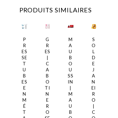
PRODUITS SIMILAIRES
P
G
M
S
R
R
A
O
ES
ES
U
L
SE
|
B
D
T
C
O
E
U
A
U
J
B
B
SS
A
ES
O
IN
N
E
TI
|
EI
N
N
M
R
M
E
A
O
É
R
U
|
T
O
B
C