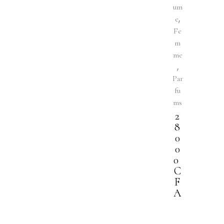
um
,
e
Fe
m
me
,
Par
fu
ms
2
8
0
0
0
C
F
A