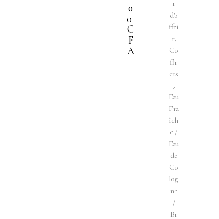
r
0
d'o
0
ffri
C
,
F
r
A
Co
ffr
ets
,
Eau
Fra
îch
e /
Eau
de
Co
log
ne
/
Br