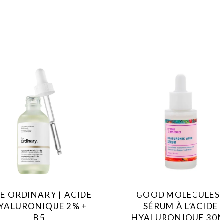
C
e
p
r
o
d
u
E ORDINARY | ACIDE
GOOD MOLECULES 
i
YALURONIQUE 2% +
SÉRUM À L’ACIDE
t
B5
HYALURONIQUE 30
a