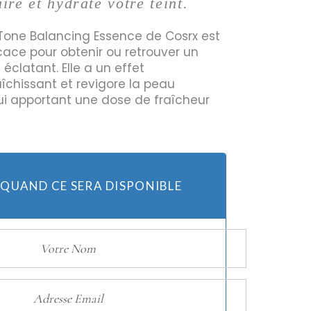
ire et hydrate votre teint.
one Balancing Essence de Cosrx est
cace pour obtenir ou retrouver un
Huiles
 éclatant. Elle a un effet
Bougies
aîchissant et revigore la peau
lui apportant une dose de fraîcheur
 QUAND CE SERA DISPONIBLE