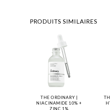
PRODUITS SIMILAIRES
C
e
p
r
o
d
u
THE ORDINARY |
TH
i
NIACINAMIDE 10% +
H
t
ZINC 1%
a