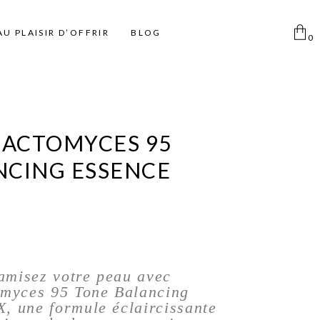
AU PLAISIR D’OFFRIR
BLOG
0
Aucun produit dans le
panier
Femme
Pinceaux
Déodorants Spray
LACTOMYCES 95
Homme
Pinceaux Individuels
Déodorant Roll on et Stick
NCING ESSENCE
Enfant
Ki pinceaux
Eponges
Pinces à épiler
Miroirs
Disque coton
namisez votre peau avec
Taille Crayon
omyces 95 Tone Balancing
Trousse
, une formule éclaircissante