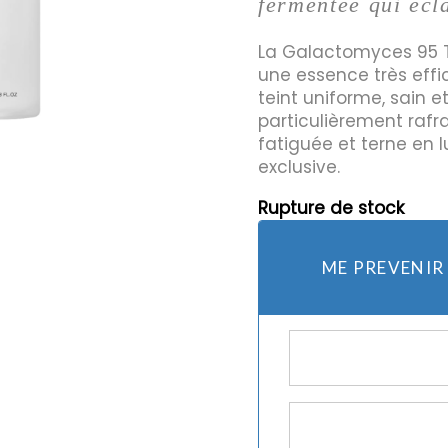
fermentée qui écla
La Galactomyces 95 T
une essence très effi
mes et rasoirs
Protection Solaire
teint uniforme, sain et
es
particulièrement rafr
fatiguée et terne en 
exclusive.
Rupture de stock
ME PREVENIR