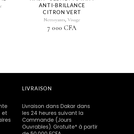
ANTI-BRILLANCE
e
CITRON VERT
,
Nettoyants
Visage
7 000
CFA
LIVRAISON
nte
Livraison dans Dakar dans
 et
les 24 heures suivant la
aires
Commande (Jours
Ouvrables). Gratuite* à partir
de 50.000 FCFA