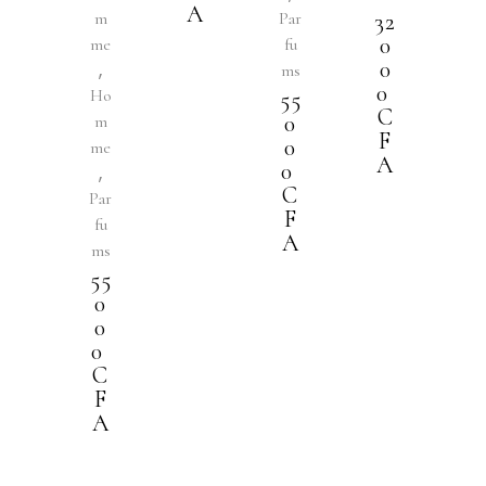
A
m
Par
32
0
me
fu
0
,
ms
0
Ho
55
C
0
m
F
0
me
A
0
,
C
Par
F
fu
A
ms
55
0
0
0
C
F
A