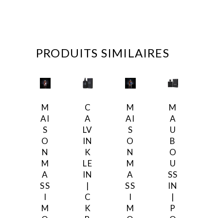
PRODUITS SIMILAIRES
M
C
M
M
AI
A
AI
A
S
LV
S
U
O
IN
O
B
N
K
N
O
M
LE
M
U
A
IN
A
SS
SS
|
SS
IN
I
C
I
|
M
K
M
P