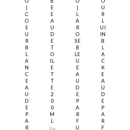
O
B
O
O
|
E
|
U
C
E
L
R
O
A
A
L
E
U
R
UI
U
D
O
IN
R
E
SE
B
B
T
B
L
L
O
LE
A
A
IL
U
C
N
E
E
K
C
T
A
E
E
T
U
A
A
E
D
U
U
2
E
D
D
0
P
E
E
0
A
P
P
M
R
A
A
L
F
R
R
U
F
Eau