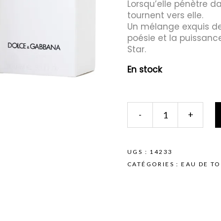
Lorsqu’elle pénètre d
tournent vers elle.
Un mélange exquis de 
mes et rasoirs
Protection Solaire
poésie et la puissan
Star.
es
En stock
DOLCE
-
+
&
GABBANA
|
L'Impératrice
UGS :
14233
Eau
CATÉGORIES :
EAU DE TO
de
Toilette
100ml
quantity