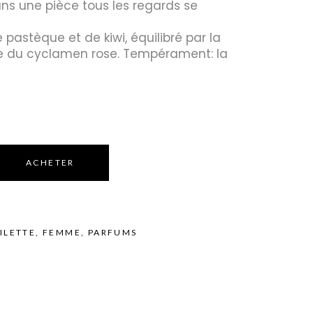
ans une pièce tous les regards se
pastèque et de kiwi, équilibré par la
Huiles
ce du cyclamen rose. Tempérament: la
Bougies
ACHETER
ILETTE
,
FEMME
,
PARFUMS