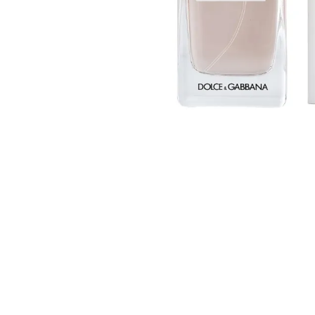
Nettoyants
Ongles
Crè
Mains
Cir
Pieds