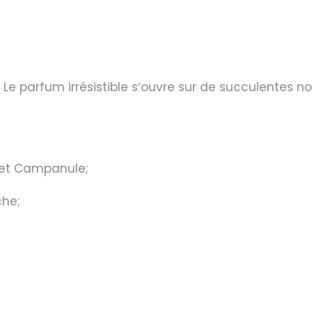
. Le parfum irrésistible sʼouvre sur de succulentes no
e et Campanule;
che;