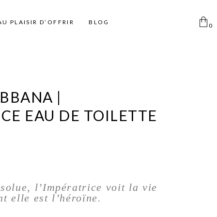
AU PLAISIR D’OFFRIR
BLOG
0
Aucun produit dans le
panier
Femme
Pinceaux
Déodorants Spray
BBANA |
Homme
Pinceaux Individuels
Déodorant Roll on et Stick
ICE EAU DE TOILETTE
Enfant
Ki pinceaux
Eponges
Pinces à épiler
Miroirs
Disque coton
olue, l’Impératrice voit la vie
Taille Crayon
 elle est l’héroïne.
Trousse