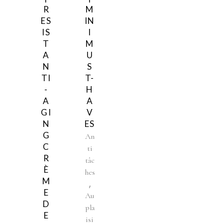
R
M
ES
IN
IS
I
T
M
A
U
N
S
TI
T-
-
H
A
A
GI
V
N
ES
G
An
C
ti
R
tâc
È
hes
M
,
E
Au
D
pla
E
isi