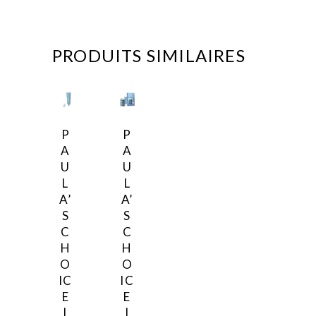
PRODUITS SIMILAIRES
P
P
A
A
U
U
L
L
A’
A’
S
S
C
C
H
H
O
O
IC
IC
E
E
|
|