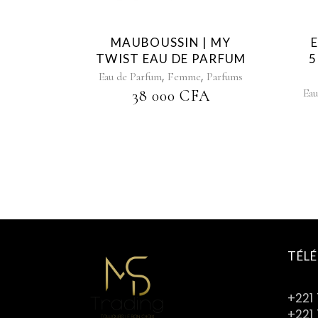
MAUBOUSSIN | MY
TWIST EAU DE PARFUM
5
,
,
Eau de Parfum
Femme
Parfums
Eau
38 000
CFA
TÉL
+221
+221 