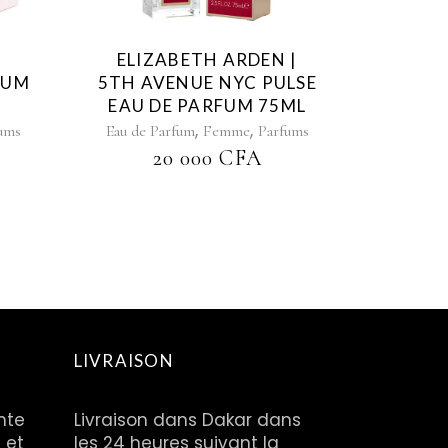
ELIZABETH ARDEN |
FUM
5TH AVENUE NYC PULSE
EAU DE PARFUM 75ML
,
,
ums
Eau de Parfum
Femme
Parfums
20 000
CFA
LIVRAISON
nte
Livraison dans Dakar dans
 et
les 24 heures suivant la