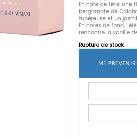
En note de tête, une 
bergamote de Calabre
tubéreuse et un jasmi
mes et rasoirs
Protection Solaire
En notes de fond, l’é
es
rencontre la vanille 
Rupture de stock
ME PREVENIR