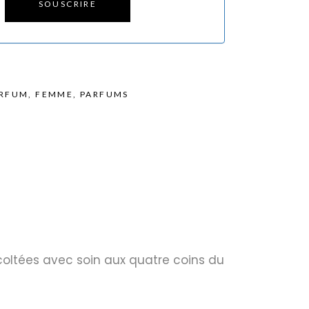
SOUSCRIRE
ARFUM
,
FEMME
,
PARFUMS
oltées avec soin aux quatre coins du