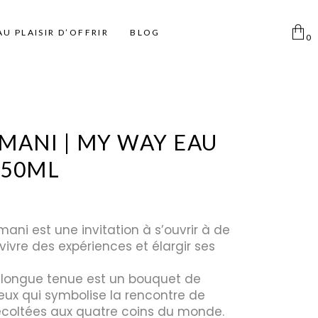
AU PLAISIR D’OFFRIR
BLOG
0
Aucun produit dans le
panier
Femme
Pinceaux
Déodorants Spray
MANI | MY WAY EAU
Homme
Pinceaux Individuels
Déodorant Roll on et Stick
 50ML
Enfant
Ki pinceaux
Eponges
Pinces à épiler
ani est une invitation à s’ouvrir à de
Miroirs
vivre des expériences et élargir ses
Disque coton
longue tenue est un bouquet de
Taille Crayon
eux qui symbolise la rencontre de
Trousse
écoltées aux quatre coins du monde.