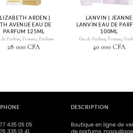
ELIZABETH ARDEN |
LANVIN | JEANNE
TH AVENUE EAU DE
LANVIN EAU DE PAR
PARFUM 125ML
100ML
,
,
,
,
 de Parfum
Femme
Parfums
Eau de Parfum
Femme
Parf
28 000
CFA
40 000
CFA
ÉPHONE
DESCRIPTION
 77 435 05 05
Boutique en ligne de ve
76 335 13 41
de parfums, maquillage