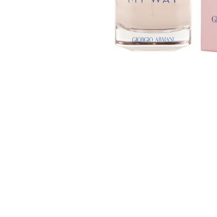
Nettoyants
Ongles
Crè
Mains
Cir
Pieds