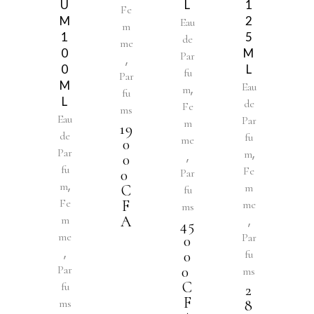
U
L
1
Fe
M
2
Eau
m
1
5
de
me
0
M
Par
,
0
L
fu
Par
M
Eau
,
m
fu
L
de
Fe
ms
Eau
Par
m
19
de
fu
me
0
,
Par
m
,
0
fu
Fe
0
Par
,
m
m
C
fu
Fe
F
me
ms
A
,
m
45
me
Par
0
,
0
fu
Par
0
ms
C
fu
2
F
ms
8