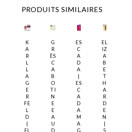
PRODUITS SIMILAIRES
K
G
ES
EL
A
R
C
IZ
R
ÈS
A
A
L
C
D
B
L
A
A
E
A
B
|
T
G
O
ES
H
E
TI
C
A
R
N
A
R
FE
E
D
D
L
E
A
E
D
A
M
N
|
U
A
|
FL
D
G
5