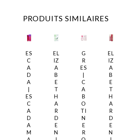
PRODUITS SIMILAIRES
ES
EL
G
EL
C
IZ
R
IZ
A
A
ES
A
D
B
|
B
A
E
C
E
|
T
A
T
ES
H
B
H
C
A
O
A
A
R
TI
R
D
D
N
D
A
E
E
E
M
N
R
N
A
|
O
|