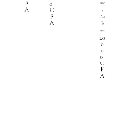
F
me
0
A
,
C
F
Par
A
fu
ms
20
0
0
0
C
F
A