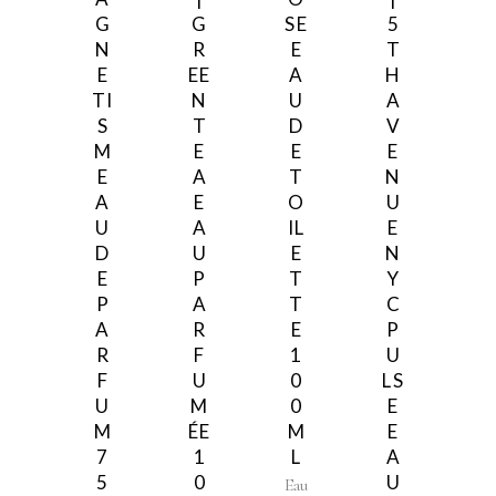
G
G
SE
5
N
R
E
T
E
EE
A
H
TI
N
U
A
S
T
D
V
M
E
E
E
E
A
T
N
A
E
O
U
U
A
IL
E
D
U
E
N
E
P
T
Y
P
A
T
C
A
R
E
P
R
F
1
U
F
U
0
LS
U
M
0
E
M
ÉE
M
E
7
1
L
A
5
0
U
Eau