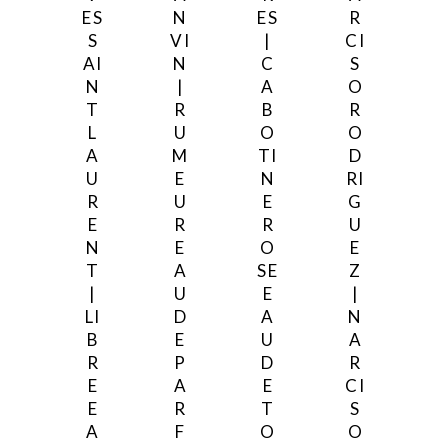
ES
N
ES
R
S
VI
|
CI
AI
N
C
S
N
|
A
O
T
R
B
R
L
U
O
O
A
M
TI
D
U
E
N
RI
R
U
E
G
E
R
R
U
N
E
O
E
T
A
SE
Z
|
U
E
|
LI
D
A
N
B
E
U
A
R
P
D
R
E
A
E
CI
E
R
T
S
A
F
O
O