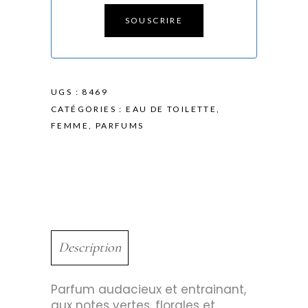
SOUSCRIRE
UGS :
8469
CATÉGORIES :
EAU DE TOILETTE
,
FEMME
,
PARFUMS
Description
Parfum audacieux et entrainant,
aux notes vertes, florales et