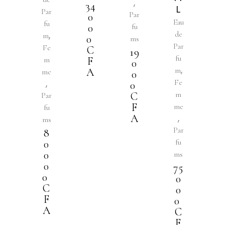
,
34
L
Par
Par
0
Eau
fu
0
fu
,
de
m
0
ms
Par
Fe
C
19
fu
m
F
0
,
m
A
me
0
,
Fe
0
m
C
Par
F
me
fu
A
,
ms
Par
8
fu
0
0
ms
0
75
0
0
C
0
F
0
A
C
F