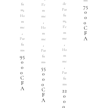
ms
de
fu
Fe
75
,
Par
m
m
0
fu
Ho
me
0
,
m
,
m
0
Fe
me
C
Ho
,
m
F
m
A
me
Par
me
,
,
fu
Ho
ms
Par
m
95
fu
0
me
ms
,
0
55
0
Par
0
C
0
fu
F
0
ms
A
C
22
F
0
A
0
0