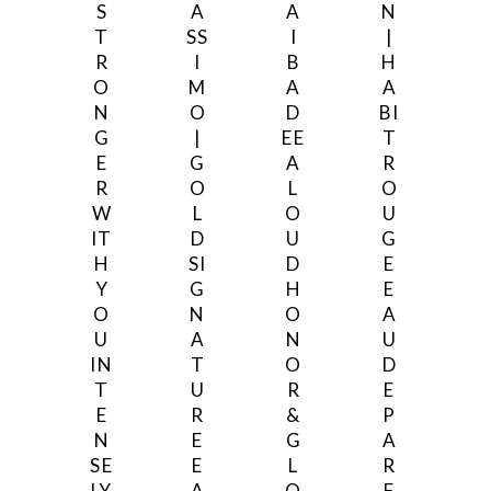
S
A
A
N
T
SS
I
|
R
I
B
H
O
M
A
A
N
O
D
BI
G
|
EE
T
E
G
A
R
R
O
L
O
W
L
O
U
IT
D
U
G
H
SI
D
E
Y
G
H
E
O
N
O
A
U
A
N
U
IN
T
O
D
T
U
R
E
E
R
&
P
N
E
G
A
SE
E
L
R
LY
A
O
F