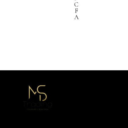
C
F
A