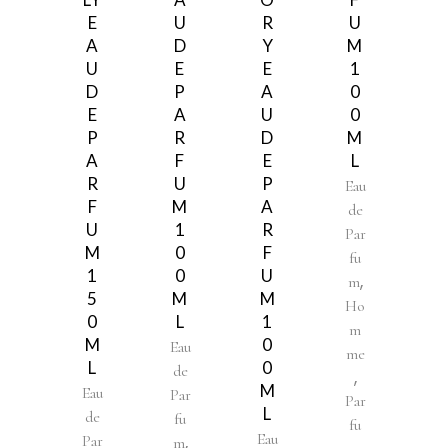
E
U
R
U
A
D
Y
M
U
E
E
1
D
P
A
0
E
A
U
0
P
R
D
M
A
F
E
L
R
U
P
Eau
F
M
A
de
U
1
R
Par
M
0
F
fu
1
0
U
,
m
5
M
M
Ho
0
L
1
m
M
0
Eau
me
L
0
de
,
M
Eau
Par
Par
L
de
fu
fu
Eau
,
Par
m