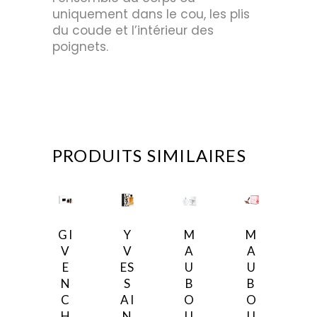
uniquement dans le cou, les plis
du coude et l’intérieur des
poignets.
PRODUITS SIMILAIRES
GI
Y
M
M
V
V
A
A
E
ES
U
U
N
S
B
B
C
AI
O
O
H
N
U
U