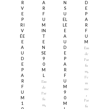
R
A
N
D
V
R
S
E
E
F
U
P
P
U
EL
A
RI
M
LE
R
V
IN
E
F
ÉE
T
A
U
E
E
U
M
A
N
D
Eau
U
SE
E
de
D
9
P
Par
E
0
A
fu
P
M
R
,
m
A
L
F
Fe
R
U
Eau
m
F
M
de
me
U
9
Par
,
M
0
fu
Par
1
M
,
m
fu
0
L