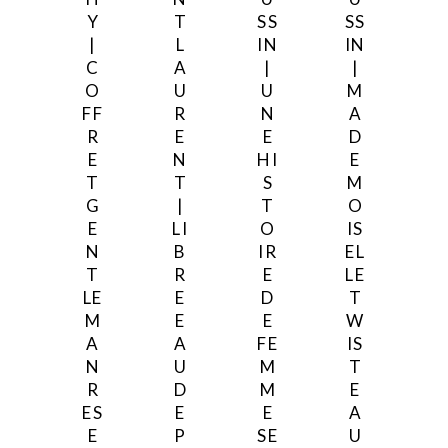
Y
T
SS
SS
|
L
IN
IN
C
A
|
|
O
U
U
M
FF
R
N
A
R
E
E
D
E
N
HI
E
T
T
S
M
G
|
T
O
E
LI
O
IS
N
B
IR
EL
T
R
E
LE
LE
E
D
T
M
E
E
W
A
A
FE
IS
N
U
M
T
R
D
M
E
ES
E
E
A
E
P
SE
U