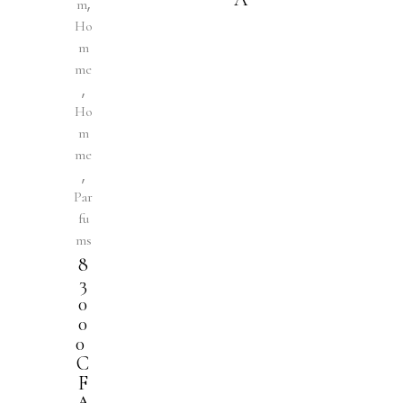
,
m
Ho
m
me
,
Ho
m
me
,
Par
fu
ms
8
3
0
0
0
C
F