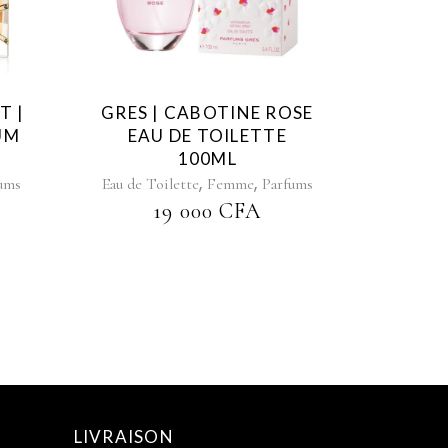
T |
GRES | CABOTINE ROSE
UM
EAU DE TOILETTE
100ML
,
,
ums
Eau de Toilette
Femme
Parfums
19 000
CFA
LIVRAISON