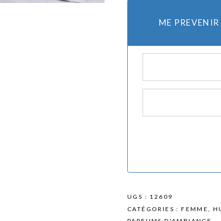
ME PREVENIR
mes et rasoirs
Protection Solaire
es
UGS :
12609
CATÉGORIES :
FEMME
,
H
PARFUMS D'AMBIANCE