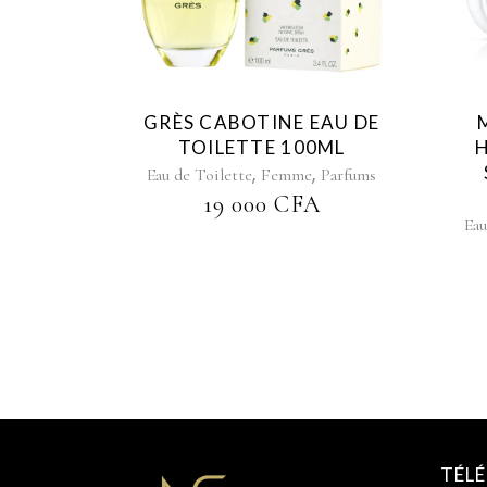
GRÈS CABOTINE EAU DE
TOILETTE 100ML
H
,
,
Eau de Toilette
Femme
Parfums
19 000
CFA
Eau
TÉL