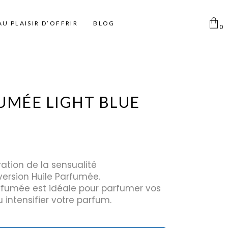
AU PLAISIR D’OFFRIR
BLOG
0
Aucun produit dans le
panier
Femme
Pinceaux
Déodorants Spray
UMÉE LIGHT BLUE
Homme
Pinceaux Individuels
Déodorant Roll on et Stick
Enfant
Ki pinceaux
Eponges
Pinces à épiler
ation de la sensualité
Miroirs
ersion Huile Parfumée.
Disque coton
parfumée est idéale pour parfumer vos
 intensifier votre parfum.
Taille Crayon
Trousse