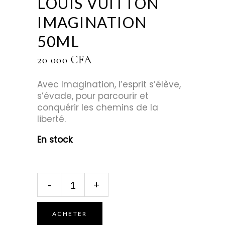
LOUIS VUITTON
IMAGINATION
50ML
20 000
CFA
Avec Imagination, l’esprit s’élève,
s’évade, pour parcourir et
conquérir les chemins de la
liberté.
En stock
Huile
-
+
Parfumée
Louis
Vuitton
ACHETER
Imagination