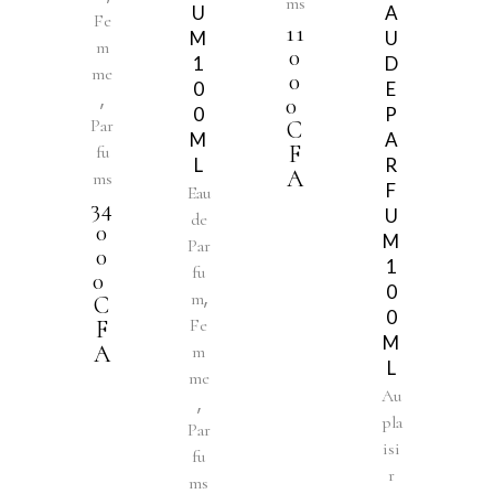
ms
U
A
Fe
11
M
U
m
0
1
D
me
0
0
E
,
0
0
P
Par
C
M
A
F
fu
L
R
A
ms
F
Eau
34
U
de
0
M
Par
0
1
fu
0
0
,
m
C
0
Fe
F
M
A
m
L
me
Au
,
pla
Par
isi
fu
r
ms