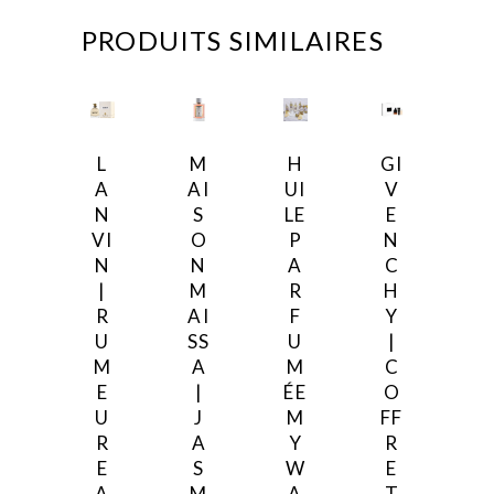
PRODUITS SIMILAIRES
L
M
H
GI
A
AI
UI
V
N
S
LE
E
VI
O
P
N
N
N
A
C
|
M
R
H
R
AI
F
Y
U
SS
U
|
M
A
M
C
E
|
ÉE
O
U
J
M
FF
R
A
Y
R
E
S
W
E
A
M
A
T