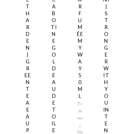
T
A
R
|
H
B
F
S
A
O
U
T
R
TI
M
R
D
N
ÉE
O
E
E
M
N
N
G
Y
G
|
O
W
E
G
L
A
R
R
D
Y
W
EE
E
5
IT
N
A
0
H
T
U
M
Y
E
D
L
O
A
E
U
Fe
E
T
IN
m
A
O
T
me
U
IL
E
,
P
E
N
Hu