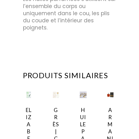
l’ensemble du corps ou
uniquement dans le cou, les plis
du coude et l’intérieur des
poignets.
PRODUITS SIMILAIRES
EL
G
H
A
IZ
R
UI
R
A
ÈS
LE
M
B
|
P
A
E
C
A
NI