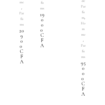
de
me
fu
Par
,
ms
fu
Par
19
,
m
fu
0
Ho
0
ms
m
0
20
C
me
9
,
F
0
A
0
Par
C
fu
F
ms
A
95
0
0
0
C
F
A