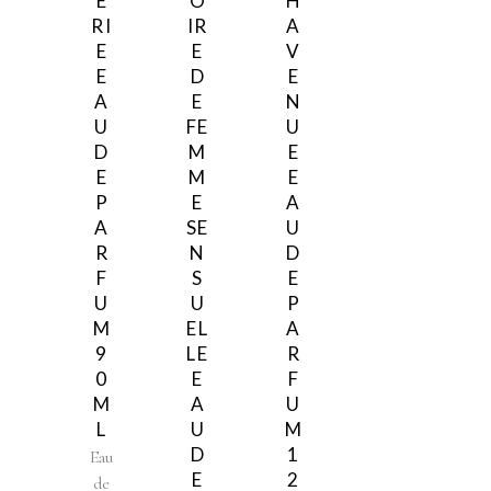
É
O
H
RI
IR
A
E
E
V
E
D
E
A
E
N
U
FE
U
D
M
E
E
M
E
P
E
A
A
SE
U
R
N
D
F
S
E
U
U
P
M
EL
A
9
LE
R
0
E
F
M
A
U
L
U
M
D
1
Eau
E
2
de