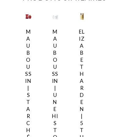
M
M
EL
A
A
IZ
U
U
A
B
B
B
O
O
E
U
U
T
SS
SS
H
IN
IN
A
|
|
R
S
U
D
T
N
E
A
E
N
R
HI
|
C
S
5
H
T
T