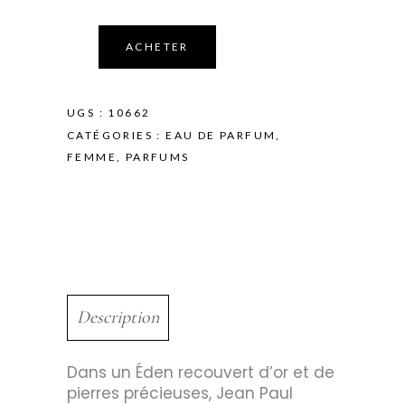
ACHETER
UGS :
10662
CATÉGORIES :
EAU DE PARFUM
,
FEMME
,
PARFUMS
Description
Dans un Éden recouvert d’or et de
pierres précieuses, Jean Paul