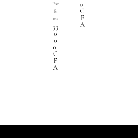
0
Par
C
fu
F
ms
A
33
0
0
0
C
F
A