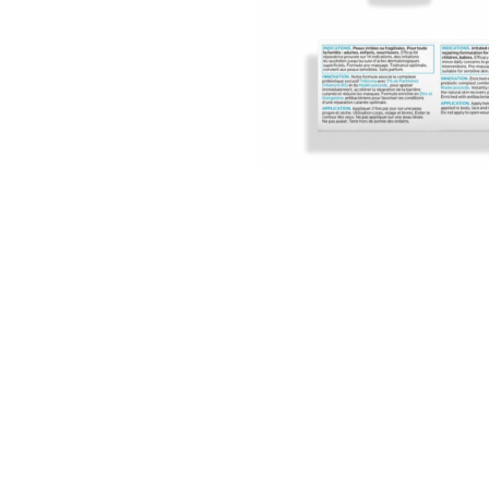
Nettoyants
Ongles
Crè
Mains
Cir
Pieds