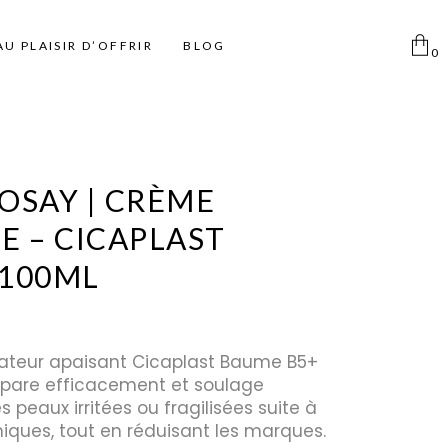
AU PLAISIR D’OFFRIR
BLOG
0
Aucun produit dans le
panier
Femme
Pinceaux
Déodorants Spray
OSAY | CRÈME
Homme
Pinceaux Individuels
Déodorant Roll on et Stick
E – CICAPLAST
Enfant
Ki pinceaux
 100ML
Eponges
Pinces à épiler
Miroirs
ateur apaisant Cicaplast Baume B5+
Disque coton
pare efficacement et soulage
Taille Crayon
 peaux irritées ou fragilisées suite à
Trousse
iques, tout en réduisant les marques.