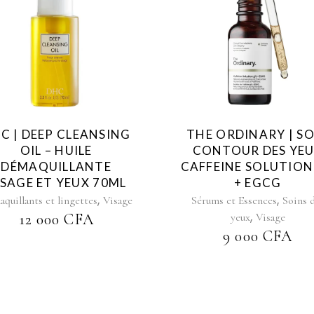
C | DEEP CLEANSING
THE ORDINARY | SO
OIL – HUILE
CONTOUR DES YE
DÉMAQUILLANTE
CAFFEINE SOLUTION
ISAGE ET YEUX 70ML
+ EGCG
,
,
quillants et lingettes
Visage
Sérums et Essences
Soins 
,
12 000
CFA
yeux
Visage
9 000
CFA