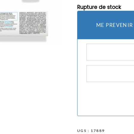
Rupture de stock
mes et rasoirs
Protection Solaire
ME PREVENIR
es
UGS :
17889