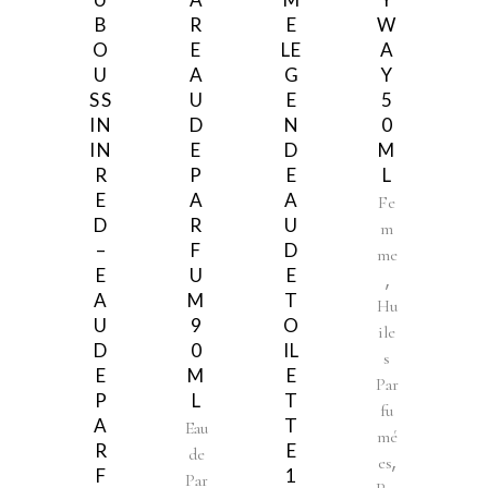
B
R
E
W
O
E
LE
A
U
A
G
Y
SS
U
E
5
IN
D
N
0
IN
E
D
M
R
P
E
L
E
A
A
Fe
D
R
U
m
–
F
D
me
E
U
E
,
A
M
T
Hu
U
9
O
ile
D
0
IL
s
E
M
E
Par
P
L
T
fu
A
T
Eau
mé
R
E
de
,
es
F
1
Par