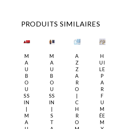
PRODUITS SIMILAIRES
M
M
A
H
A
A
Z
UI
U
U
Z
LE
B
B
A
P
O
O
R
A
U
U
O
R
SS
SS
|
F
IN
IN
C
U
|
|
H
M
M
S
R
ÉE
A
T
O
M
U
A
M
Y