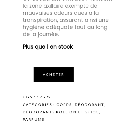
la zone axillaire exempte de
mauvaises odeurs dues à la
transpiration, assurant ainsi une
hygiène adéquate tout au long
de la journée.
Plus que 1 en stock
ACHETER
UGS :
17892
CATÉGORIES :
CORPS
,
DÉODORANT
,
DÉODORANTS ROLL ON ET STICK
,
PARFUMS