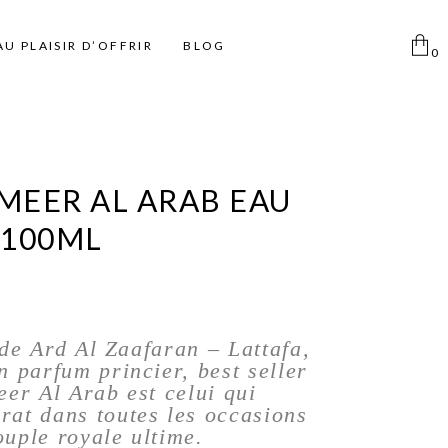
AU PLAISIR D’OFFRIR
BLOG
0
Aucun produit dans le
panier
Femme
Pinceaux
Déodorants Spray
AMEER AL ARAB EAU
Homme
Pinceaux Individuels
Déodorant Roll on et Stick
 100ML
Enfant
Ki pinceaux
Eponges
Pinces à épiler
Miroirs
 de Ard Al Zaafaran – Lattafa,
Disque coton
 parfum princier, best seller
er Al Arab est celui qui
Taille Crayon
at dans toutes les occasions
Trousse
ouple royale ultime.