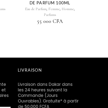
DE PARFUM 100ML
,
,
,
fums
Eau de Parfum
Femme
Homme
Parfums
55 000
CFA
LIVRAISON
nte
Livraison dans Dakar dans
 et
les 24 heures suivant la
aires
Commande (Jours
Ouvrables). Gratuite* à partir
de 50.000 FCFA