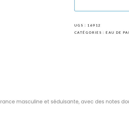
UGS :
16912
CATÉGORIES :
EAU DE P
grance masculine et séduisante, avec des notes do