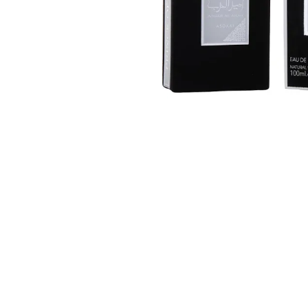
Nettoyants
Ongles
Crè
Mains
Cir
Pieds