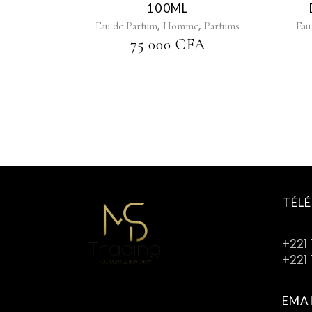
100ML
,
,
Eau de Parfum
Homme
Parfums
Eau
75 000
CFA
TÉL
+221
+221 
EMA