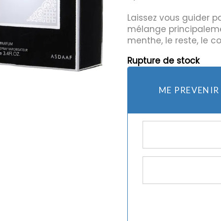
Laissez vous guider pa
mélange principaleme
mes et rasoirs
Protection Solaire
menthe, le reste, le co
es
Rupture de stock
ME PREVENIR