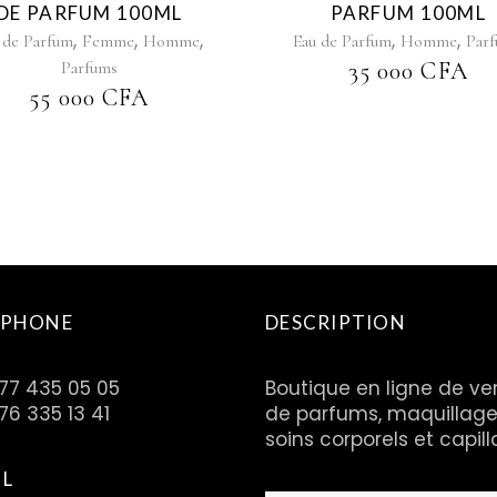
DE PARFUM 100ML
PARFUM 100ML
,
,
,
,
,
 de Parfum
Femme
Homme
Eau de Parfum
Homme
Par
Parfums
35 000
CFA
55 000
CFA
ÉPHONE
DESCRIPTION
 77 435 05 05
Boutique en ligne de ve
76 335 13 41
de parfums, maquillage
soins corporels et capill
IL