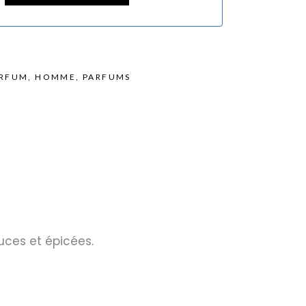
ARFUM
,
HOMME
,
PARFUMS
uces et épicées.