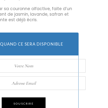
r sa couronne olfactive, faite d’un
nt de jasmin, lavande, safran et
Huiles
nte est déjà écris.
Bougies
 QUAND CE SERA DISPONIBLE
SOUSCRIRE