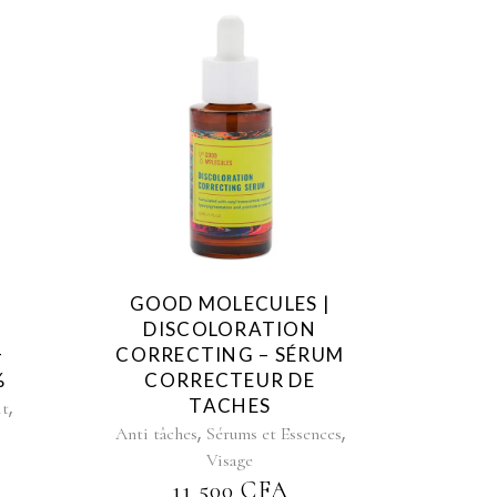
GOOD MOLECULES |
DISCOLORATION
+
CORRECTING – SÉRUM
%
CORRECTEUR DE
,
TACHES
it
,
,
Anti tâches
Sérums et Essences
Visage
11 500
CFA