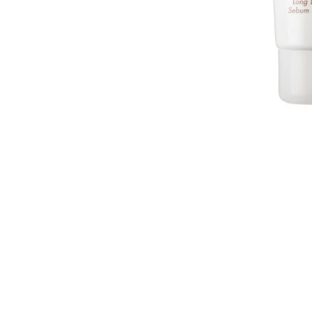
Nettoyants
Ongles
Crè
Mains
Cir
Pieds