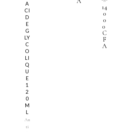
A
A
14
CI
0
D
0
E
0
G
C
LY
F
C
A
O
LI
Q
U
E
1
2
0
M
L
An
ti