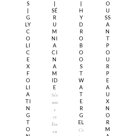
S
|
|
O
|
SÉ
H
U
G
R
Y
SS
LY
U
D
A
C
M
R
N
O
NI
O
T
LI
A
B
P
C
CI
O
O
E
N
O
U
X
A
S
R
F
M
T
P
O
ID
W
E
LI
E
A
A
A
T
U
Sér
TI
E
X
um
N
R
N
s
G
G
O
et
T
EL
R
Ess
O
M
Cr
en