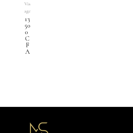
Vis
age
13
50
0
C
F
A