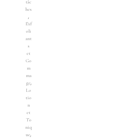
tâc
hes
,
Exf
oli
ant
s
et
Go
m
ma
,
ge
Lo
tio
n
et
To
niq
,
ue