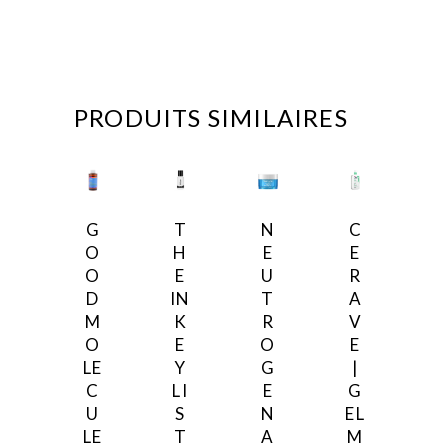
PRODUITS SIMILAIRES
G
T
N
C
O
H
E
E
O
E
U
R
D
IN
T
A
M
K
R
V
O
E
O
E
LE
Y
G
|
C
LI
E
G
U
S
N
EL
LE
T
A
M