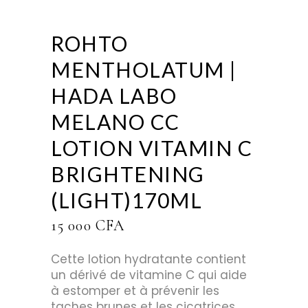
ROHTO
MENTHOLATUM |
HADA LABO
MELANO CC
LOTION VITAMIN C
BRIGHTENING
(LIGHT)170ML
15 000
CFA
Cette lotion hydratante contient
un dérivé de vitamine C qui aide
à estomper et à prévenir les
taches brunes et les cicatrices