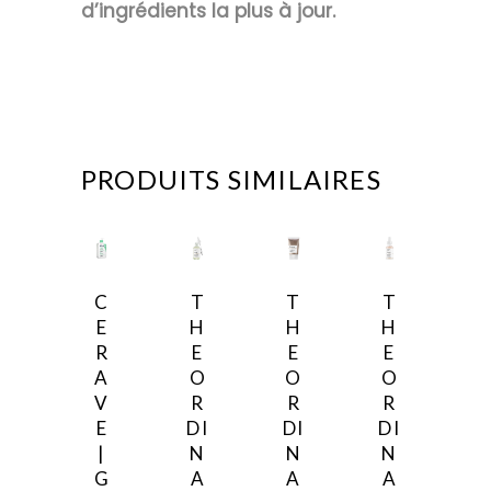
d’ingrédients la plus à jour.
PRODUITS SIMILAIRES
C
e
C
T
T
T
p
E
H
H
H
r
R
E
E
E
o
A
O
O
O
d
V
R
R
R
u
E
DI
DI
DI
i
|
N
N
N
t
G
A
A
A
a