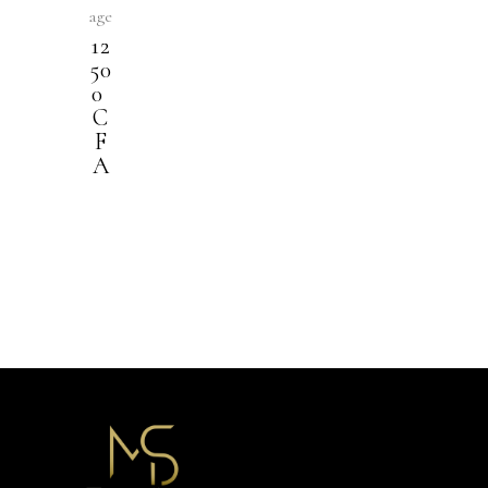
age
12
50
0
C
F
A