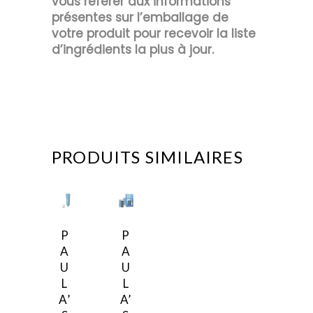
vous référer aux informations
présentes sur l’emballage de
votre produit pour recevoir la liste
d’ingrédients la plus à jour.
PRODUITS SIMILAIRES
P
P
A
A
U
U
L
L
A’
A’