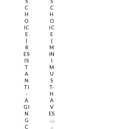
S
S
C
C
H
H
O
O
IC
IC
E
E
|
|
R
M
ES
IN
IS
I
T
M
A
U
N
S
TI
T-
-
H
A
A
GI
V
N
ES
G
An
C
ti