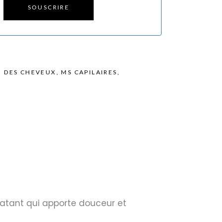
SOUSCRIRE
N DES CHEVEUX
,
MS CAPILAIRES
,
atant qui apporte douceur et