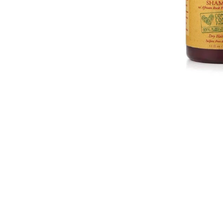
Nettoyants
Ongles
Crè
Mains
Cir
Pieds