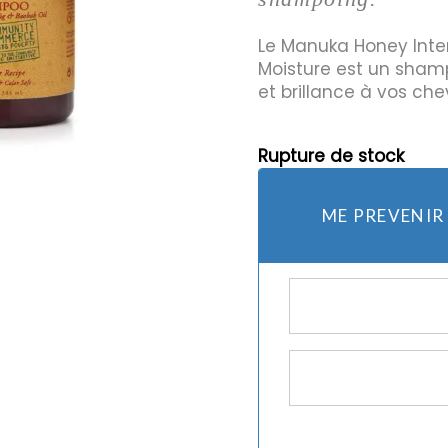
Le Manuka Honey Int
Moisture est un sham
mes et rasoirs
Protection Solaire
et brillance à vos che
es
Rupture de stock
ME PREVENIR