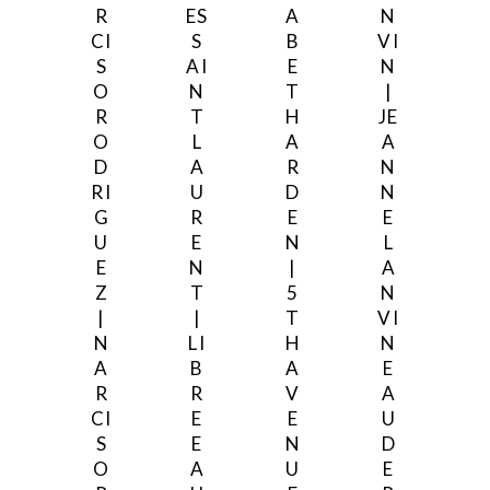
R
ES
A
N
CI
S
B
VI
S
AI
E
N
O
N
T
|
R
T
H
JE
O
L
A
A
D
A
R
N
RI
U
D
N
G
R
E
E
U
E
N
L
E
N
|
A
Z
T
5
N
|
|
T
VI
N
LI
H
N
A
B
A
E
R
R
V
A
CI
E
E
U
S
E
N
D
O
A
U
E