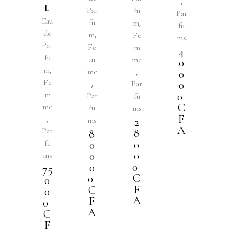
,
L
Par
fu
Par
Eau
,
fu
m
fu
de
,
m
Fe
ms
Par
Fe
m
4
fu
m
me
0
,
m
,
me
0
Fe
,
Par
0
m
0
Par
fu
C
me
fu
ms
,
F
ms
2
A
Par
8
8
fu
0
0
0
0
ms
0
0
75
C
0
0
F
C
0
A
F
0
A
C
F