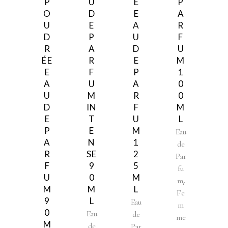
P
U
E
P
O
D
E
A
U
E
A
R
D
P
U
F
R
A
D
U
ÉE
R
E
M
E
F
P
1
A
U
A
0
U
M
R
0
D
IN
F
M
E
T
U
L
P
E
M
Eau
A
N
1
de
R
SE
2
Par
F
9
5
fu
U
0
M
,
m
M
M
L
Fe
9
L
Eau
m
0
Eau
de
me
M
de
Par