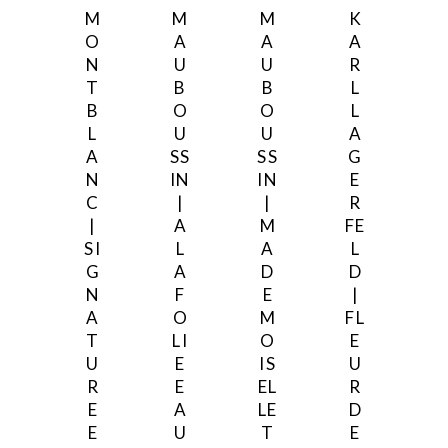
M
M
M
K
O
A
A
A
N
U
U
R
T
B
B
L
B
O
O
L
L
U
U
A
A
SS
SS
G
N
IN
IN
E
C
|
|
R
|
A
M
FE
SI
L
A
L
G
A
D
D
N
F
E
|
A
O
M
FL
T
LI
O
E
U
E
IS
U
R
E
EL
R
E
A
LE
D
E
U
T
E