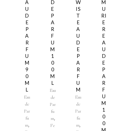
A
D
W
M
U
E
IS
U
D
P
T
RI
E
A
E
E
P
R
A
R
A
F
U
E
R
U
D
A
F
M
E
U
U
1
P
D
M
0
A
E
9
0
R
P
0
M
F
A
M
L
U
R
L
M
F
Eau
U
Eau
Eau
de
M
de
de
Par
1
Par
Par
fu
0
,
fu
fu
m
0
,
,
m
m
Fe
M