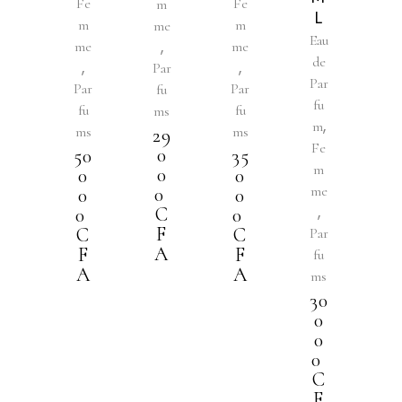
Fe
Fe
m
L
m
m
me
Eau
,
me
me
de
,
,
Par
Par
Par
Par
fu
fu
fu
fu
ms
,
m
ms
ms
29
Fe
0
50
35
m
0
0
0
me
0
0
0
,
C
0
0
F
C
C
Par
A
F
F
fu
A
A
ms
30
0
0
0
C
F