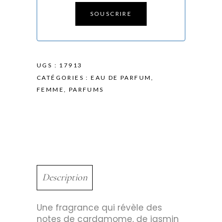
SOUSCRIRE
UGS :
17913
CATÉGORIES :
EAU DE PARFUM
,
FEMME
,
PARFUMS
Description
Une fragrance qui révèle des
notes de cardamome, de jasmin