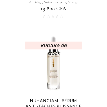
,
,
Anti-âge
Soins des yeux
Visage
19 800
CFA
Rupture de
stock
NUHANCIAM | SÉRUM
ANTI-TÂCHES PUISSANCE