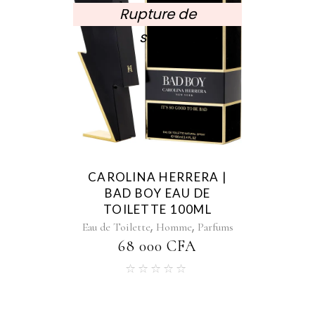
Rupture de
stock
CAROLINA HERRERA |
BAD BOY EAU DE
TOILETTE 100ML
,
,
Eau de Toilette
Homme
Parfums
68 000
CFA